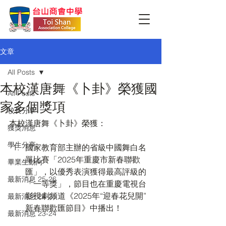
文章
All Posts
本校漢唐舞《卜卦》榮獲國
All Posts
家多個獎項
校長分享
本校漢唐舞《卜卦》榮獲：
獲獎消息
學生分享
國家教育部主辦的省級中國舞白名
單比賽「2025年重慶市新春聯歡
畢業生動向
匯」，以優秀表演獲得最高評級的
最新消息 25-26
「一等獎」，節目也在重慶電視台
影視劇頻道《2025年“迎春花兒開”
最新消息 24-25
新春聯歡匯節目》中播出！
最新消息 23-24