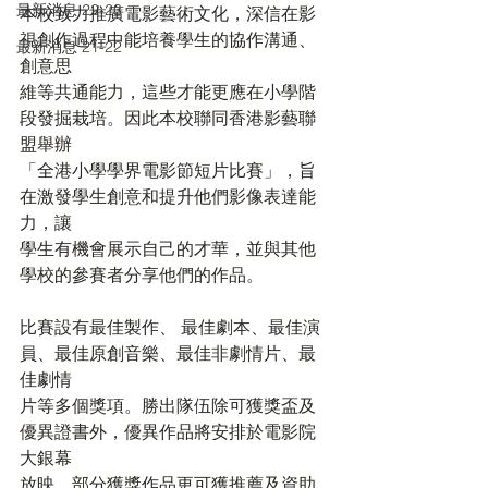
最新消息 22-23
本校致力推廣電影藝術文化，深信在影
視創作過程中能培養學生的協作溝通、
最新消息 21-22
創意思
維等共通能力，這些才能更應在小學階
段發掘栽培。因此本校聯同香港影藝聯
盟舉辦
「全港小學學界電影節短片比賽」，旨
在激發學生創意和提升他們影像表達能
力，讓
學生有機會展示自己的才華，並與其他
學校的參賽者分享他們的作品。
比賽設有最佳製作、 最佳劇本、最佳演
員、最佳原創音樂、最佳非劇情片、最
佳劇情
片等多個獎項。勝出隊伍除可獲獎盃及
優異證書外，優異作品將安排於電影院
大銀幕
放映，部分獲獎作品更可獲推薦及資助