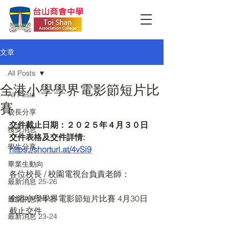
文章
All Posts
全港小學學界電影節短片比
All Posts
賽
校長分享
交件截止日期：２０２５年４月３０日
獲獎消息
交件表格及交件詳情: 
學生分享
https://shorturl.at/4vSi9
畢業生動向
各位校長 / 校園電視台負責老師：
最新消息 25-26
全港小學學界電影節短片比賽 4月30日 
最新消息 24-25
截止交件
最新消息 23-24