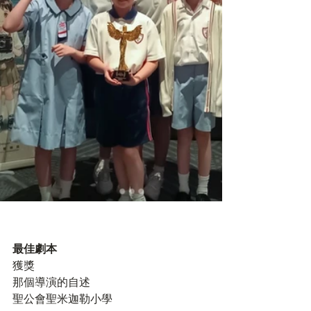
最佳劇本
獲獎
那個導演的自述
聖公會聖米迦勒小學