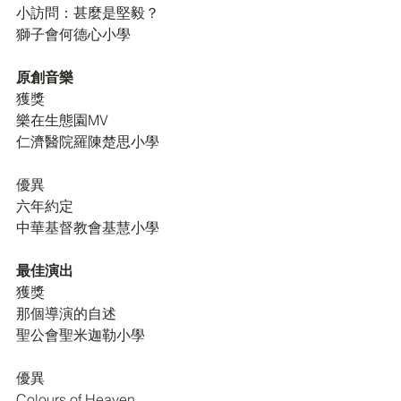
小訪問：甚麼是堅毅？
獅子會何德心小學
原創音樂
獲獎
樂在生態園MV
仁濟醫院羅陳楚思小學
優異
六年約定
中華基督教會基慧小學
最佳演出
獲獎
那個導演的自述
聖公會聖米迦勒小學
優異
Colours of Heaven