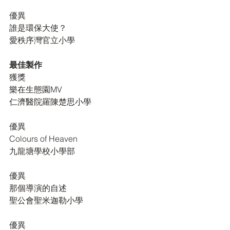
優異	
誰是環保大使？
愛秩序灣官立小學
最佳製作
獲獎
樂在生態園MV
仁濟醫院羅陳楚思小學
優異	
Colours of Heaven
九龍塘學校小學部
優異
那個導演的自述
聖公會聖米迦勒小學
優異