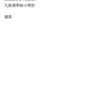
九龍塘學校小學部
優異
吸毒無朋友
聖公會何澤芸小學
優異
霸凌ByeBye!
東莞工商總會張煌偉小學
最佳非劇情片
獲獎
追夢
慈航學校
優異
兩個輪的天空
仁濟醫院羅陳楚思小學