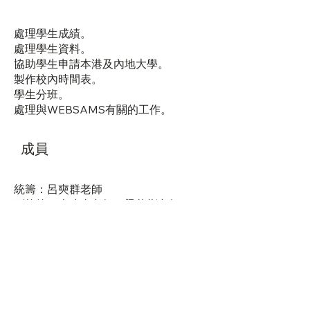
處理學生成績。
處理學生資料。
協助學生申請本港及內地大學。
製作校內時間表。
學生分班。
處理與WEBSAMS有關的工作。
成員
統籌：呂奭群老師
副統籌：李建東老師、梁華彬老師
成員：葉航銘老師、蔣俊寶老師、蘇家
雄老師、張佩兒老師、劉民康老師