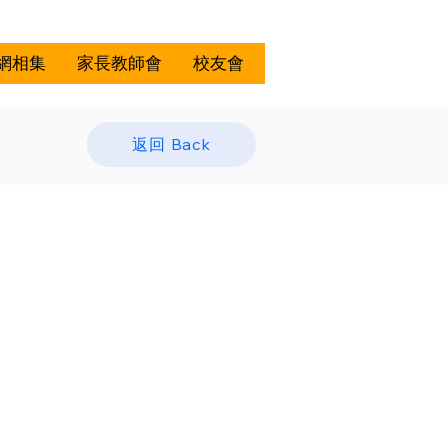
網相集
家長教師會
校友會
返回 Back