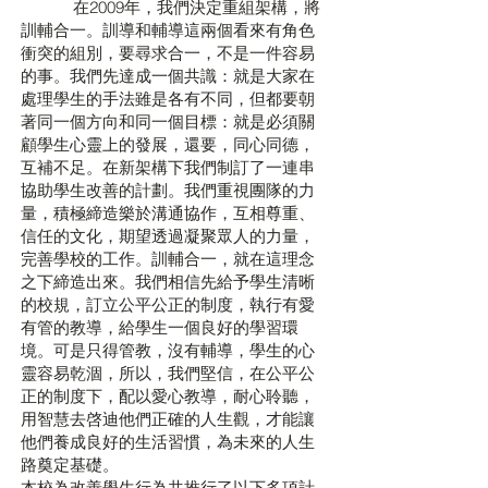
在2009年，我們決定重組架構，將
訓輔合一。訓導和輔導這兩個看來有角色
衝突的組別，要尋求合一，不是一件容易
的事。我們先達成一個共識：就是大家在
處理學生的手法雖是各有不同，但都要朝
著同一個方向和同一個目標：就是必須關
顧學生心靈上的發展，還要，同心同德，
互補不足。在新架構下我們制訂了一連串
協助學生改善的計劃。我們重視團隊的力
量，積極締造樂於溝通協作，互相尊重、
信任的文化，期望透過凝聚眾人的力量，
完善學校的工作。訓輔合一，就在這理念
之下締造出來。我們相信先給予學生清晰
的校規，訂立公平公正的制度，執行有愛
有管的教導，給學生一個良好的學習環
境。可是只得管教，沒有輔導，學生的心
靈容易乾涸，所以，我們堅信，在公平公
正的制度下，配以愛心教導，耐心聆聽，
用智慧去啓迪他們正確的人生觀，才能讓
他們養成良好的生活習慣，為未來的人生
路奠定基礎。
本校為改善學生行為共推行了以下多項計