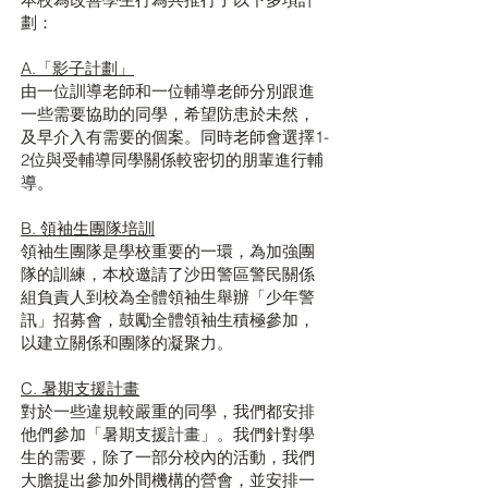
劃：
A.「影子計劃」
由一位訓導老師和一位輔導老師分別跟進
一些需要協助的同學，希望防患於未然，
及早介入有需要的個案。同時老師會選擇1-
2位與受輔導同學關係較密切的朋輩進行輔
導。
B. 領袖生團隊培訓
領袖生團隊是學校重要的一環，為加強團
隊的訓練，本校邀請了沙田警區警民關係
組負責人到校為全體領袖生舉辦「少年警
訊」招募會，鼓勵全體領袖生積極參加，
以建立關係和團隊的凝聚力。
C. 暑期支援計畫
對於一些違規較嚴重的同學，我們都安排
他們參加「暑期支援計畫」。我們針對學
生的需要，除了一部分校內的活動，我們
大膽提出參加外間機構的營會，並安排一