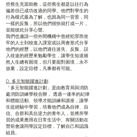
些舊生充當助教，這些舊生都是以往行為
偏差但已成功改過的同學。他們對學生的
行為模式最為了解，也因為同一背景，同
一樣的反叛，所以他們很快就打成一片，
並能彼此分享心聲。
我們也邀請一些外間機構中曾經犯罪而坐
牢的人士到校進入課室或以周會形式分享
他們的經歷，以他們過往迷失、反叛、誤
入歧途的經歷來勉勵學生，讓學生知道雖
然人生總有困境，但只要面對困境，永不
放棄，設定目標，凡事都有可能。
D. 多元智能躍進計劃
「多元智能躍進計劃」是由教育局與消防
處消防訓練學校合辦， 透過一連串的紀律
和體能活動、領導才能訓練和講座，讓學
生從經驗中學習，培養他們成為自律、自
信、合群和具抗逆力的青年人，並將所學
習的成果應用在日常生活中。有關活動在
營前會讓同學設定目標，了解自己和認識
組員。