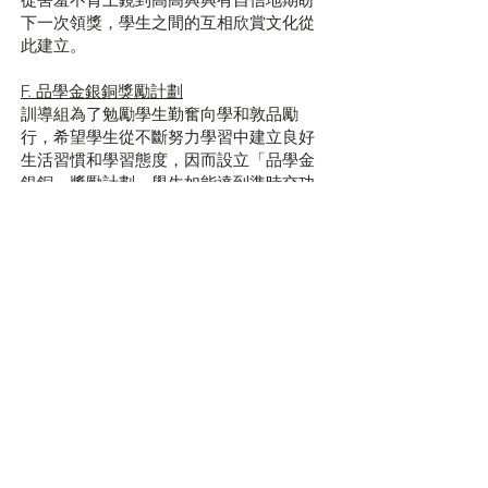
下一次領獎，學生之間的互相欣賞文化從
此建立。
F. 品學金銀銅獎勵計劃
訓導組為了勉勵學生勤奮向學和敦品勵
行，希望學生從不斷努力學習中建立良好
生活習慣和學習態度，因而設立「品學金
銀銅」獎勵計劃，學生如能達到準時交功
課/堂課、準時上學/上課、整齊校服儀容和
違規紀錄(零違規)四個範疇，便可以得到白
金獎、金獎、銀獎和銅獎，第一年舉行已
有113位得到白金獎，約佔全校總人數百分
之十五，成績令人鼓舞。透過奬勵，肯定
同學守規、正確的行為，建立自信、自律
的行為，我們深信「從鼓勵中長大的孩
子，滿懷信心；從讚賞中長大的孩子，懂
得尊重；從公平中長大的孩子，有正義
感」。
G. 傑出領袖生獎
我們能夠遇上品行優良，且具有領袖才能