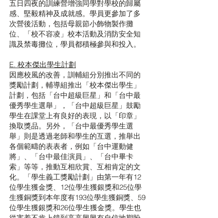
五日四夜的訓練營增強同學對學校的歸屬
感、堅毅精神及成就感。學員更參加了多
次營後活動，包括母親節小飾物製作攤
位、「校不容凌」校本活動及消防安全知
識及禁毒攤位，學員都積極參與和投入。
E. 校本傑出學生計劃
因應校風的改善，訓輔組分別推出不同的
獎勵計劃，輔導組推出「校本傑出學生」
計劃，包括「台中超級巨星」和「台中最
優秀學生選舉」，「台中超級巨星」鼓勵
學生在課堂上有良好的表現，以「印章」
換取獎品。另外，「台中最優秀學生選
舉」則是透過老師和學生的互選，推舉出
各個範疇的表表者，例如「台中運動健
將」、「台中最佳演員」、「台中畢卡
索」等等，推動互相欣賞、互相肯定的文
化。「學生義工獎勵計劃」由第一年有12
位學生獲金獎、12位學生獲銀獎和25位學
生獲銅獎到本年度有193位學生獲銅獎、59
位學生獲銀獎和26位學生獲金獎。學生也
從害羞不肯上鏡到高高興興有自信地期盼