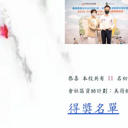
恭喜 本校共有
11
名初
會社區資助計劃：美荷
​得獎名單