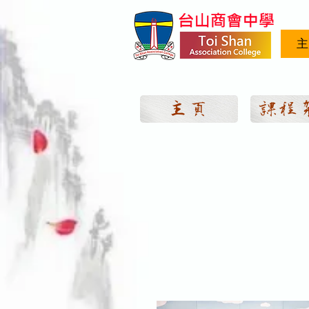
主
主頁
課程