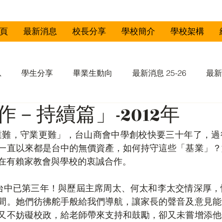
頁
最新消息
校長分享
學校簡介
學校架構
息
學生分享
畢業生動向
最新消息 25-26
最新
－持續篇」-2012年
-23
最新消息 21-22
一直以來都是台中的無價資產，如何持守這些「基業」？
在有賴家教會與學校的衷誠合作。
間。她們彷彿舵手般給我們導航，讓家長的聲音及意見能
又不妨礙校政，給老師帶來支持和鼓勵，卻又未嘗增添他