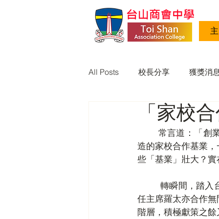
主
All Posts
校長分享
獲獎消
「家校合作
最新消息 23-24
最新消息 22
        常言道：「創業難，守業更難」，台山商會中學創校快要三十年了，過往與家長一起締
造的家校合作基業，
些「基業」壯大？實
         轉瞬間，踏入台中已第三年！與歷屆主席周太、何太和李太交情深厚，情同手足，與現
任主席羅太亦合作無
階層，積極獻策之餘