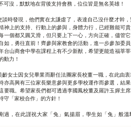
不可沒，默默地在背後支持會務，位位皆是無名英雄！
精神上的支持、行動上的參與，身體力行，已經難能可貴
每一個都又圓又滑，但只要上下一心，方向正確，儘管它
自如，勇往直前！齊參與家教會的活動，進一步參加委員
年台山商會中學在課程上有不少新猷，希望更能造福莘莘
的動力！
時亦高興有三位家長樂意參與更多學校運作而參選，結果
這要職。希望家長們都可透過李國鳳校董及羅許玉嬋主席
持守「家校合作」的方針！