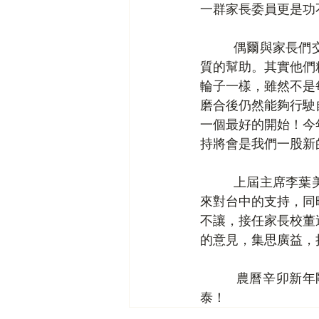
一群家長委員更是功
         偶爾與家長們交談時發現，他們實在太謙虛了，表達自己沒什麼才幹，對學校沒什麽實
質的幫助。其實他們
輪子一樣，雖然不是
磨合後仍然能夠行駛
一個最好的開始！今
持將會是我們一股新
         上屆主席李葉美齡女士因女兒畢業而辭任法團家長校董一職，在此由衷地感謝李太多年
來對台中的支持，同
不讓，接任家長校董
的意見，集思廣益，
         農曆辛卯新年剛過，在此謹祝大家「兔」氣揚眉，學生如「兔」般溫馴受教，身心康
泰！